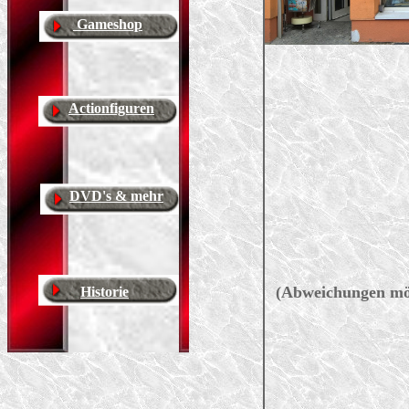
Gameshop
Actionfiguren
DVD's & mehr
(Abweichungen mögl
Historie